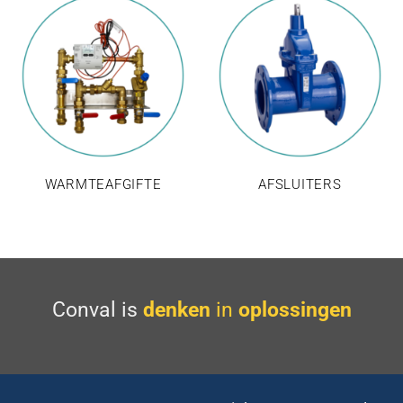
WARMTEAFGIFTE
AFSLUITERS
Conval is
denken
in
oplossingen