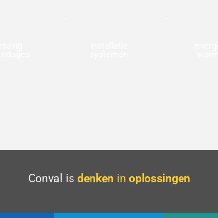
ssing
installatie
energ
endages
systemen
warm
Conval is
denken
in
oplossingen