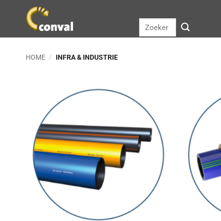
Ga
naar
Zoeken
inhoud
naar:
HOME
/
INFRA & INDUSTRIE