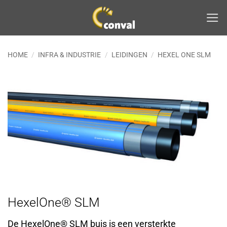
Ga
naar
inhoud
HOME
/
INFRA & INDUSTRIE
/
LEIDINGEN
/
HEXEL ONE SLM
HexelOne® SLM
De HexelOne® SLM buis is een versterkte