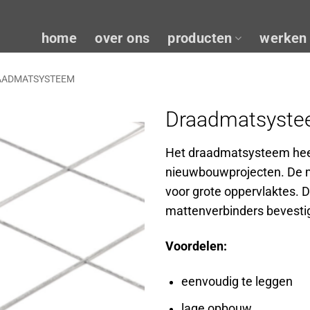
home
over ons
producten
werken 
AADMATSYSTEEM
Draadmatsyst
Het draadmatsysteem heef
nieuwbouwprojecten. De m
voor grote oppervlaktes.
mattenverbinders bevesti
Voordelen:
eenvoudig te leggen
lage opbouw