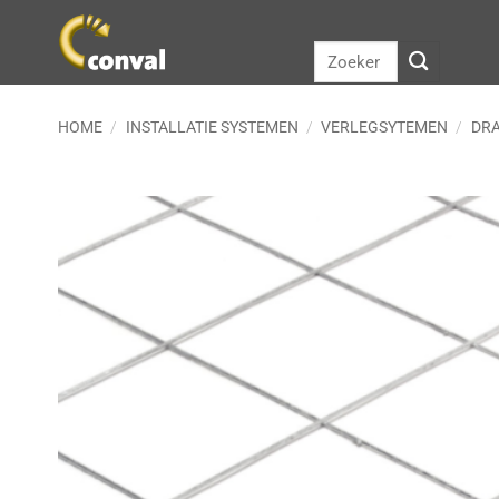
Ga
naar
Zoeken
inhoud
naar:
HOME
/
INSTALLATIE SYSTEMEN
/
VERLEGSYTEMEN
/
DR