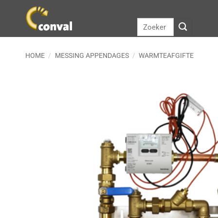
Ga
naar
Zoeken
inhoud
naar:
HOME
/
MESSING APPENDAGES
/
WARMTEAFGIFTE