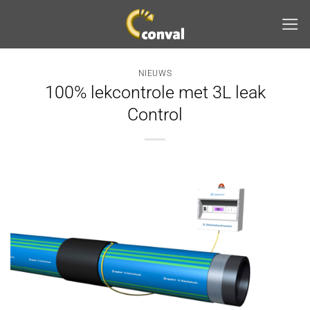
Ga
naar
inhoud
NIEUWS
100% lekcontrole met 3L leak
Control