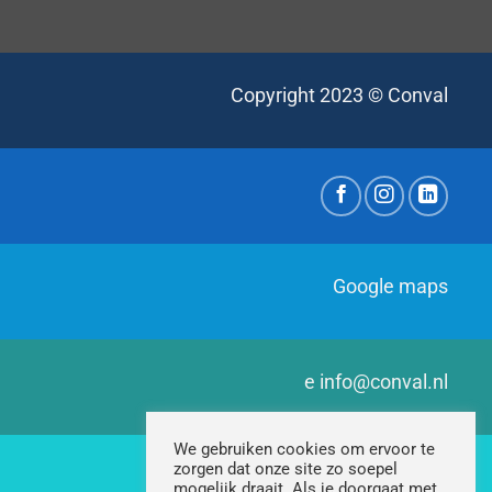
Copyright 2023 © Conval
Google maps
e
info@conval.nl
We gebruiken cookies om ervoor te
zorgen dat onze site zo soepel
t
+31 (0)411 674 725
mogelijk draait. Als je doorgaat met