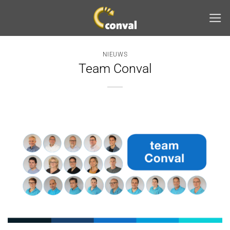
Ga
naar
inhoud
NIEUWS
Team Conval