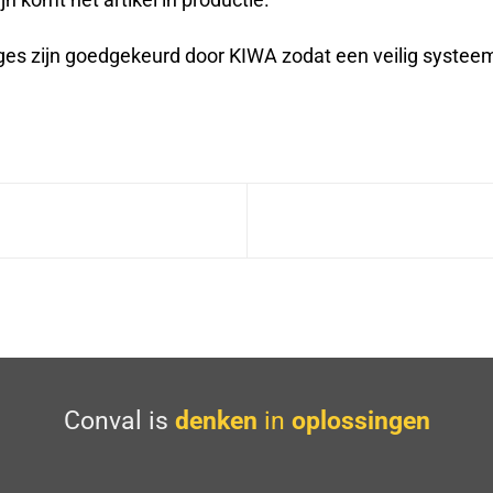
 komt het artikel in productie.
es zijn goedgekeurd door KIWA zodat een veilig systeem
Conval is
denken
in
oplossingen